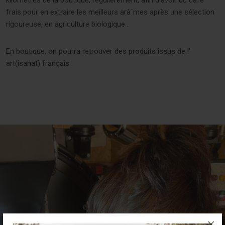
frais pour en extraire les meilleurs arà´mes après une sélection
rigoureuse, en agriculture biologique .
En boutique, on pourra retrouver des produits issus de l'
art(isanat) français .
×