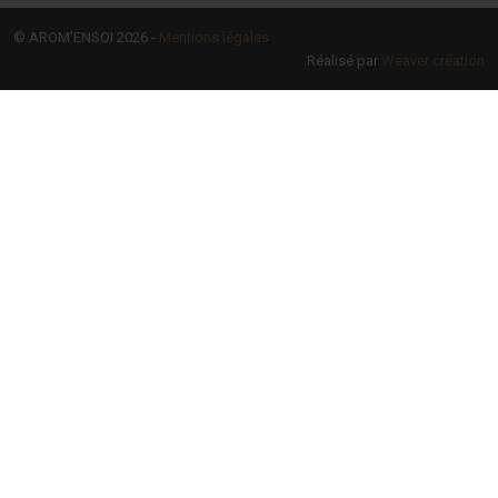
© AROM'ENSOI 2026 -
Mentions légales
Réalisé par
Weaver création